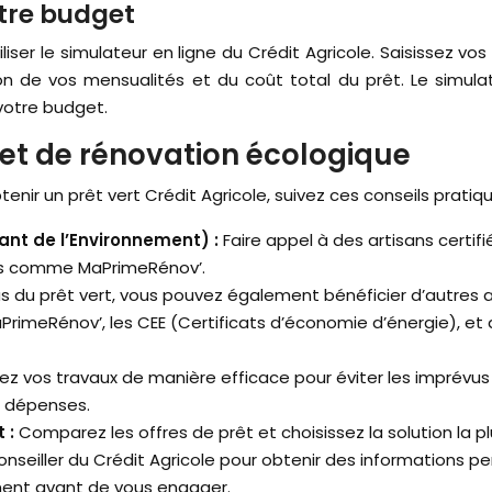
otre budget
liser le simulateur en ligne du Crédit Agricole. Saisissez vos
on de vos mensualités et du coût total du prêt. Le simul
 votre budget.
jet de rénovation écologique
enir un prêt vert Crédit Agricole, suivez ces conseils pratiq
ant de l’Environnement) :
Faire appel à des artisans certif
res comme MaPrimeRénov’.
us du prêt vert, vous pouvez également bénéficier d’autres a
aPrimeRénov’, les CEE (Certificats d’économie d’énergie), e
fiez vos travaux de manière efficace pour éviter les imprévu
os dépenses.
t :
Comparez les offres de prêt et choisissez la solution la p
onseiller du Crédit Agricole pour obtenir des informations p
ment avant de vous engager.